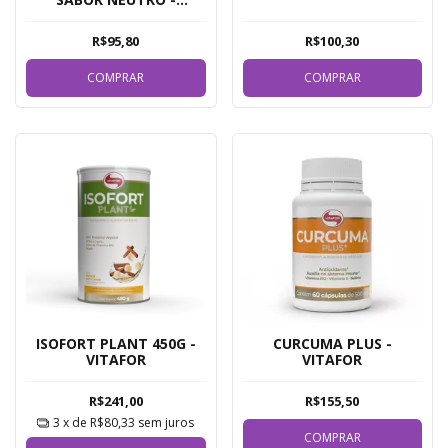
PRODIET
R$95,80
R$100,30
COMPRAR
COMPRAR
ISOFORT PLANT 450G -
CURCUMA PLUS -
VITAFOR
VITAFOR
R$241,00
R$155,50
3
x de
R$80,33
sem juros
COMPRAR