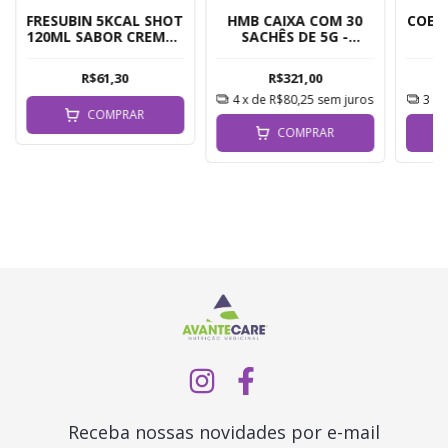
FRESUBIN 5KCAL SHOT
HMB CAIXA COM 30
COEN
120ML SABOR CREME -
SACHÊS DE 5G -
FRESENIUS
LINHAHUM
R$61,30
R$321,00
4
x de
R$80,25
sem juros
3
x 
COMPRAR
COMPRAR
Receba nossas novidades por e-mail